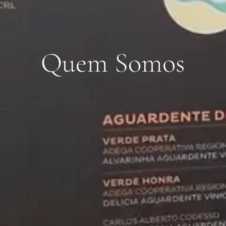
Q
u
e
m
S
o
m
o
s